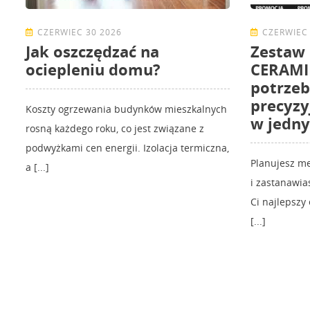
CZERWIEC 30 2026
CZERWIEC 
Jak oszczędzać na
Zestaw
ociepleniu domu?
CERAMIK
potrzeb
precyzy
Koszty ogrzewania budynków mieszkalnych
w jedn
rosną każdego roku, co jest związane z
podwyżkami cen energii. Izolacja termiczna,
Planujesz m
a [...]
i zastanawia
Ci najlepszy
[...]