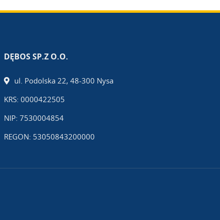
DĘBOS SP.Z O.O.
ul. Podolska 22, 48-300 Nysa
KRS: 0000422505
NIP: 7530004854
REGON: 53050843200000