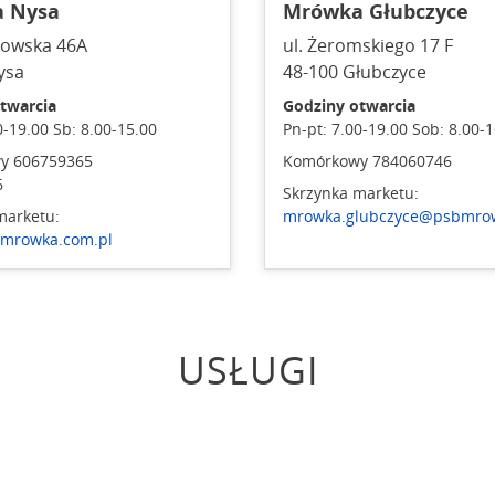
 Nysa
Mrówka Głubczyce
kowska 46A
ul. Żeromskiego 17 F
ysa
48-100 Głubczyce
twarcia
Godziny otwarcia
0-19.00 Sb: 8.00-15.00
Pn-pt: 7.00-19.00 Sob: 8.00-
y 606759365
Komórkowy 784060746
6
Skrzynka marketu:
marketu:
mrowka.glubczyce@psbmrow
mrowka.com.pl
USŁUGI