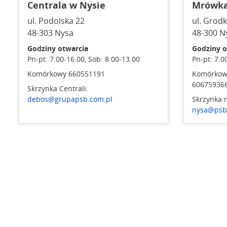
Centrala w Nysie
Mrówka
ul. Podolska 22
ul. Grod
48-303 Nysa
48-300 N
Godziny otwarcia
Godziny o
Pn-pt: 7.00-16.00, Sob: 8.00-13.00
Pn-pt: 7.0
Komórkowy 660551191
Komórkow
60675936
Skrzynka Centrali:
debos@grupapsb.com.pl
Skrzynka 
nysa@psb