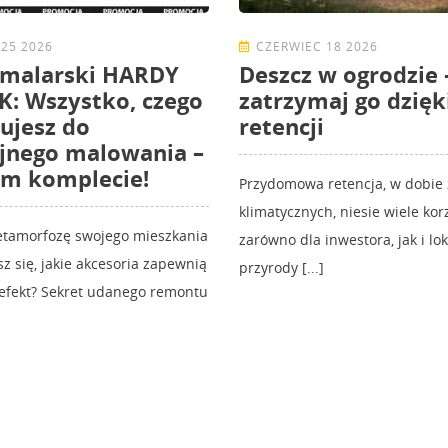
25 2026
CZERWIEC 18 2026
 malarski HARDY
Deszcz w ogrodzie 
: Wszystko, czego
zatrzymaj go dzięk
ujesz do
retencji
jnego malowania –
ym komplecie!
Przydomowa retencja, w dobie
klimatycznych, niesie wiele korz
etamorfozę swojego mieszkania
zarówno dla inwestora, jak i lo
sz się, jakie akcesoria zapewnią
przyrody [...]
 efekt? Sekret udanego remontu